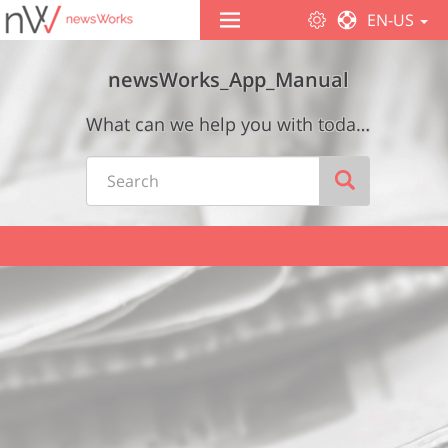
EN-US
newsWorks_App_Manual
What can we help you with today? Wie können wir Ihnen helfen?